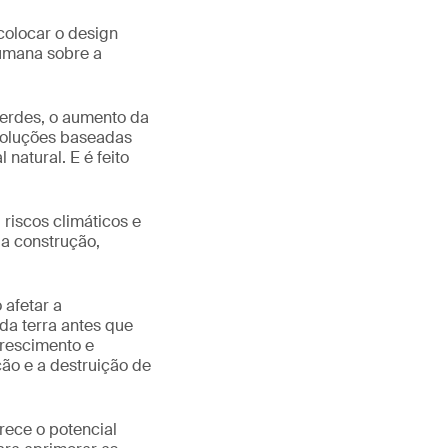
colocar o design
humana sobre a
verdes, o aumento da
 soluções baseadas
natural. E é feito
riscos climáticos e
da construção,
 afetar a
 da terra antes que
crescimento e
ção e a destruição de
erece o potencial