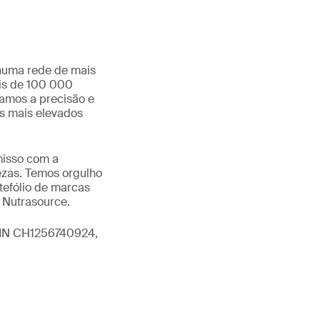
 numa rede de mais
ais de 100 000
namos a precisão e
os mais elevados
misso com a
ezas. Temos orgulho
tefólio de marcas
e Nutrasource.
SIN CH1256740924,