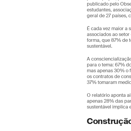
publicado pelo Obser
estudantes, associaç
geral de 27 países, 
É cada vez maior a s
associados ao seto
forma, que 87% de to
sustentável.
A consciencializaçã
para o tema: 67% dos
mas apenas 30% o fa
os contratos de con
37% tomaram medid
O relatório aponta a
apenas 28% das par
sustentável implica 
Construção