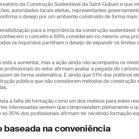
vatório da Construção Sustentável da Saint-Gobain e que inqu
ões, autoridades locais eleitas, representantes governament
confirma o desejo por um ambiente construído de forma mais 
ensibilização para a importância da construção sustentável:
r conhecem o conceito e 69% consideram-no mesmo uma prior
dos os inquiridos partilham o desejo de expandir os limites
o está a aumentar, mas a ação ainda não acompanha os níveis
 profissionais do setor afirmam avaliar a pegada de carbono
zem de forma sistemática. E ainda que 51% dos políticos ele
strução pública que não considerem métodos de construção s
as.
inda a falta de formação como um dos motivos para estes resu
tes interessadas sentem que compreendem plenamente o qu
e só 35% dos profissionais afirmam ter recebido formação es
 baseada na conveniência