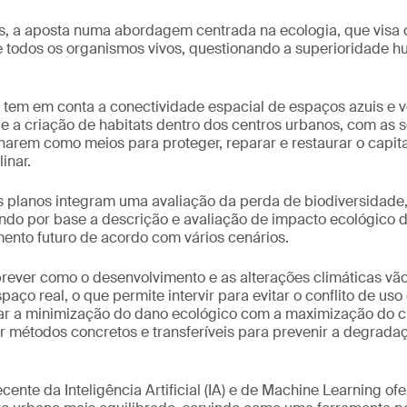
is, a aposta numa abordagem centrada na ecologia, que visa 
e todos os organismos vivos, questionando a superioridade 
 tem em conta a conectividade espacial de espaços azuis e 
 e a criação de habitats dentro dos centros urbanos, com as
narem como meios para proteger, reparar e restaurar o capital 
inar.
s planos integram uma avaliação da perda de biodiversidade, 
ndo por base a descrição e avaliação de impacto ecológico 
mento futuro de acordo com vários cenários.
rever como o desenvolvimento e as alterações climáticas vão
aço real, o que permite intervir para evitar o conflito de uso
brar a minimização do dano ecológico com a maximização do 
r métodos concretos e transferíveis para prevenir a degrada
cente da Inteligência Artificial (IA) e de Machine Learning of