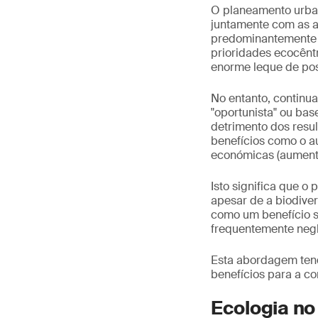
O planeamento urban
juntamente com as a
predominantemente f
prioridades ecocêntr
enorme leque de pos
No entanto, contin
"oportunista" ou bas
detrimento dos resul
benefícios como o a
económicas (aumento
Isto significa que o
apesar de a biodive
como um benefício s
frequentemente neg
Esta abordagem tend
benefícios para a c
Ecologia no