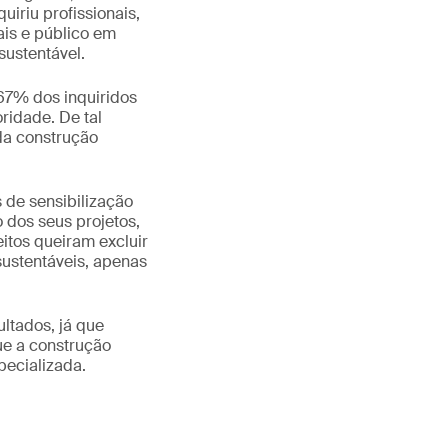
iriu profissionais,
ais e público em
sustentável.
 67% dos inquiridos
idade. De tal
 da construção
 de sensibilização
 dos seus projetos,
itos queiram excluir
ustentáveis, apenas
ltados, já que
e a construção
pecializada.