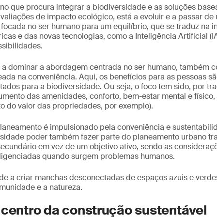
o que procura integrar a biodiversidade e as soluções base
valiações de impacto ecológico, está a evoluir e a passar 
ocada no ser humano para um equilíbrio, que se traduz na i
icas e das novas tecnologias, como a Inteligência Artificial (
sibilidades.
ua a dominar a abordagem centrada no ser humano, também c
eada na conveniência. Aqui, os benefícios para as pessoas s
tados para a biodiversidade. Ou seja, o foco tem sido, por tr
umento das amenidades, conforto, bem-estar mental e físico,
 do valor das propriedades, por exemplo).
 planeamento é impulsionado pela conveniência e sustentabilid
rsidade poder também fazer parte do planeamento urbano tra
ecundário em vez de um objetivo ativo, sendo as consideraç
ligenciadas quando surgem problemas humanos.
e a criar manchas desconectadas de espaços azuis e verdes
omunidade e a natureza.
 centro da construção sustentável