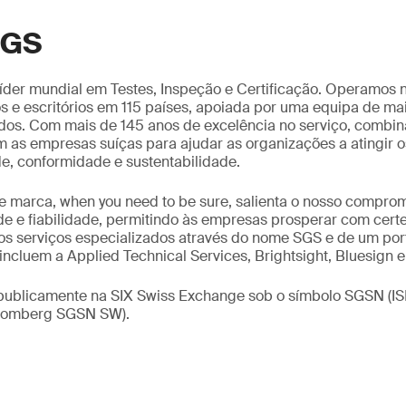
SGS
íder mundial em Testes, Inspeção e Certificação. Operamos
os e escritórios em 115 países, apoiada por uma equipa de m
ados. Com mais de 145 anos de excelência no serviço, combi
m as empresas suíças para ajudar as organizações a atingir 
e, conformidade e sustentabilidade.
 marca, when you need to be sure, salienta o nosso compro
ade e fiabilidade, permitindo às empresas prosperar com cert
os serviços especializados através do nome SGS e de um por
incluem a Applied Technical Services, Brightsight, Bluesign 
publicamente na SIX Swiss Exchange sob o símbolo SGSN (I
loomberg SGSN SW).