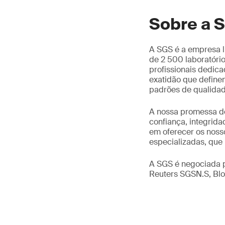
Sobre a 
A SGS é a empresa l
de 2 500 laboratóri
profissionais dedic
exatidão que define
padrões de qualidad
A nossa promessa de
confiança, integrid
em oferecer os noss
especializadas, que 
A SGS é negociada 
Reuters SGSN.S, B