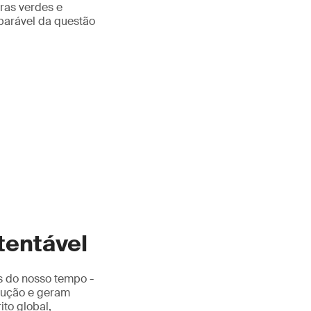
ras verdes e
parável da questão
tentável
s do nosso tempo -
trução e geram
to global,