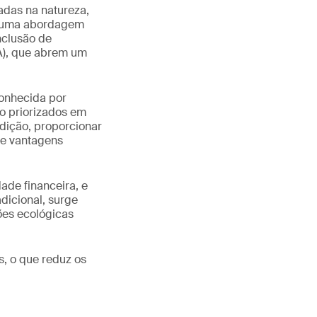
adas na natureza,
de uma abordagem
nclusão de
IA), que abrem um
onhecida por
ão priorizados em
adição, proporcionar
 e vantagens
ade financeira, e
dicional, surge
ões ecológicas
, o que reduz os