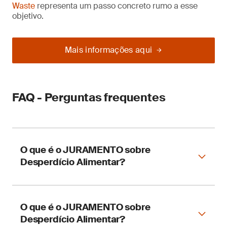
Waste
representa um passo concreto rumo a esse
objetivo.
Mais informações aqui
FAQ - Perguntas frequentes
O que é o JURAMENTO sobre
Desperdício Alimentar?
É uma iniciativa global que ajuda as empresas
O que é o JURAMENTO sobre
a medir e reduzir o desperdício de alimentos.
Desperdício Alimentar?