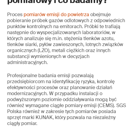
pomiarowy i co badamy?
Proces
pomiarów emisji do powietrza
obejmuje
pobieranie próbek gazów odlotowych z odpowiednich
punktów kontrolnych na emitorach. Próbki te trafiają
następnie do wyspecjalizowanych laboratoriów, w
których analizuje się m.in. stężenia tlenków azotu,
tlenków siarki, pyłów zawieszonych, lotnych związków
organicznych (LZO), metali ciężkich oraz innych
substancji wymienionych w decyzjach
administracyjnych.
Profesjonalne badania emisji pozwalają
przedsiębiorcom na identyfikację ryzyka, kontrolę
efektywności procesów oraz planowanie działań
modernizacyjnych. W przypadku instalacji o
podwyższonym poziomie oddziaływania mogą być
również wymagane ciągłe pomiary emisji (CEMS). SGS
Polska również w zakresie tych pomiarów posiada
sprzęt marki KUNAK, który pozwala na niezależny
ciągły pomiar.