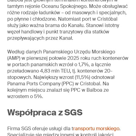
tamtym rejonie Oceanu Spokojnego. Może obsługiwać
różne rodzaje ładunków – od masowych i specjalnych,
po płynne i chłodzone. Natomiast port w Cristóbal
służy jako ważna brama do Kanału. Stanowi istotny
węzeł handlowy i punkt tranzytowy dla statków
przepływających przez Kanał.
Według danych Panamskiego Urzędu Morskiego
(AMP) w pierwszej połowie 2025 roku ruch kontenerów
w portach panamskich wzrósł o 1,7%, a łącznie
przeładowano 4,83 mln TEU
,
tj. kontenerów 20-
stopowych. Największy wzrost (11,5%) odnotował
Panama Ports Company (PPC) w Cristobal. Na
kolejnym miejscu znalazł się PPC w Balboa ze
wzrostem o 5%.
Współpraca z SGS
Firma SGS oferuje usługi dla t
ransportu morskiego
.
Specjalizuje się między innymi w kontroli jakości,