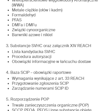
Wielopierścieniowe Węglowodory Aromatyczne
(WWA)
Metale ciężkie (ołów i kadm)
Formaldehyd
PFAS
DMFa i DMFu
Związki cynoorganiczne
Barwniki azowe i nikiel
3. Substancje SVHC oraz załącznik XIV REACH
Lista kandydacka SVHC
Procedura autoryzacji
Obowiązki informacyjne w łańcuchu dostaw
4. Baza SCIP – obowiązki raportowe
Wymagania wynikające z art. 33 REACH
Przygotowanie zgłoszenia SCIP
Zarządzanie numerami SCIP ID
5. Rozporządzenie POP
Trwałe zanieczyszczenia organiczne (POP)
SCCP, PFOA, PFOS i inne substancje objęte