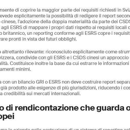
ente di coprire la maggior parte dei requisiti richiesti in Svi
evede esplicitamente la possibilità di redigere il report seco
 cinese, l'adozione della doppia materialità da parte dei CSD
 agli ESRS di mappare i propri dati rispetto ai requisiti local
to britannico, un reporting conforme agli ESRS copre i requisi
are pronti in vista dei futuri obblighi.
lo altrettanto rilevante: riconosciuto esplicitamente come stru
zzera, condivide con gli ESRS e i CSDS cinesi un approccio o
lità. Costituisce inoltre la base da cui estrarre le informazioni 
amenti minimi.
da con un bilancio GRI o ESRS non deve costruire report separ
ià prodotto alle esigenze di più giurisdizioni, riducendo i cos
a credibilità sui mercati internazionali.
 di rendicontazione che guarda ol
opei