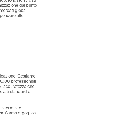
ido, fondato su dati
nizzazione dal punto
 mercati globali.
ispondere alle
ificazione. Gestiamo
00.000 professionisti
e l'accuratezza che
levati standard di
in termini di
zza. Siamo orgogliosi