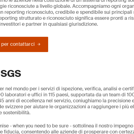
mo le aziende nella costruzione di un sistema di reporting sol
ogie riconosciute a livello globale. Accompagniamo ogni orga
 un reporting riconosciuto, credibile e spendibile sui principali
reporting strutturato e riconosciuto significa essere pronti a r
investitori e partner in qualsiasi giurisdizione.
 per contattarci
o SGS
r nel mondo per i servizi di ispezione, verifica, analisi e cert
00 laboratori e uffici in 115 paesi, supportata da un team di 1
45 anni di eccellenza nel servizio, coniughiamo la precisione 
e svizzere per aiutare le organizzazioni a raggiungere i più e
 sostenibilità.
ise - when you need to be sure - sottolinea il nostro impegno 
tà e fiducia, consentendo alle aziende di prosperare con certe