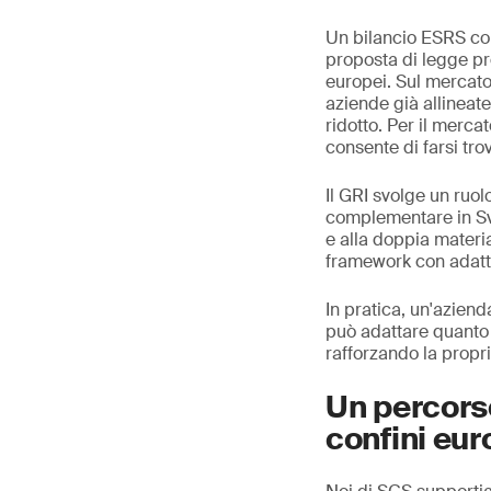
Un bilancio ESRS cons
proposta di legge pr
europei. Sul mercato
aziende già allineate
ridotto. Per il merca
consente di farsi trov
Il GRI svolge un ruo
complementare in Svi
e alla doppia materia
framework con adatt
In pratica, un'azien
può adattare quanto g
rafforzando la propri
Un percorso
confini eur