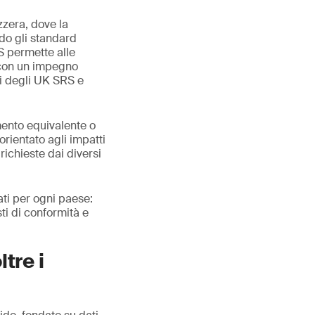
zzera, dove la
ndo gli standard
S permette alle
i con un impegno
ti degli UK SRS e
mento equivalente o
rientato agli impatti
richieste dai diversi
ati per ogni paese:
ti di conformità e
tre i