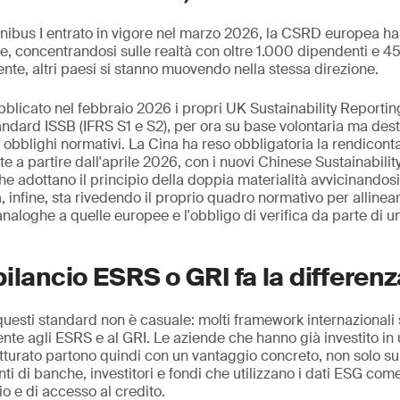
ibus I entrato in vigore nel marzo 2026, la CSRD europea ha r
e, concentrandosi sulle realtà con oltre 1.000 dipendenti e 45
ente, altri paesi si stanno muovendo nella stessa direzione.
bblicato nel febbraio 2026 i propri UK Sustainability Reporti
andard ISSB (IFRS S1 e S2), per ora su base volontaria ma destin
i obblighi normativi. La Cina ha reso obbligatoria la rendicon
e a partire dall'aprile 2026, con i nuovi Chinese Sustainabilit
e adottano il principio della doppia materialità avvicinandosi
 infine, sta rivedendo il proprio quadro normativo per allinea
naloghe a quelle europee e l'obbligo di verifica da parte di u
ilancio ESRS o GRI fa la differenz
uesti standard non è casuale: molti framework internazionali s
ente agli ESRS e al GRI. Le aziende che hanno già investito in
tturato partono quindi con un vantaggio concreto, non solo su
i di banche, investitori e fondi che utilizzano i dati ESG come 
io e di accesso al credito.