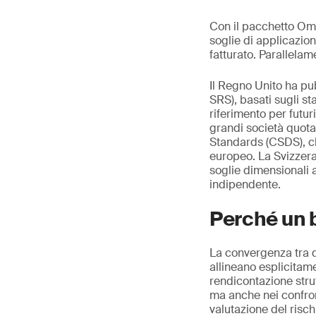
Con il pacchetto Omn
soglie di applicazion
fatturato. Parallelam
Il Regno Unito ha pu
SRS), basati sugli st
riferimento per futur
grandi società quotat
Standards (CSDS), ch
europeo. La Svizzera,
soglie dimensionali a
indipendente.
Perché un b
La convergenza tra q
allineano esplicitam
rendicontazione stru
ma anche nei confront
valutazione del risch