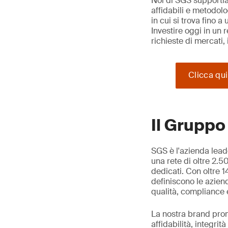
Noi di SGS supportia
affidabili e metodol
in cui si trova fino a
Investire oggi in un 
richieste di mercati, 
Clicca qui
Il Grupp
SGS è l'azienda leade
una rete di oltre 2.5
dedicati. Con oltre 1
definiscono le aziend
qualità, compliance e
La nostra brand prom
affidabilità, integri