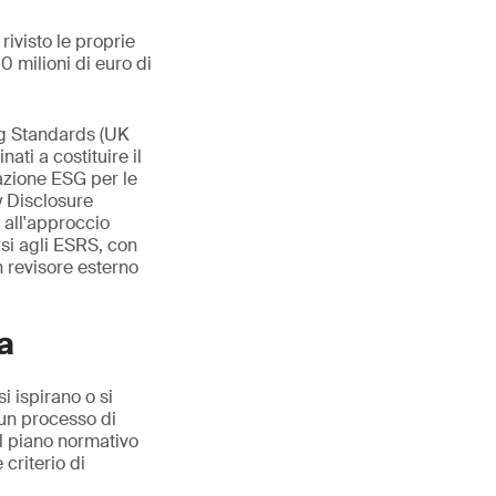
ivisto le proprie
0 milioni di euro di
ng Standards (UK
ati a costituire il
tazione ESG per le
y Disclosure
 all'approccio
rsi agli ESRS, con
n revisore esterno
a
i ispirano o si
 un processo di
l piano normativo
criterio di