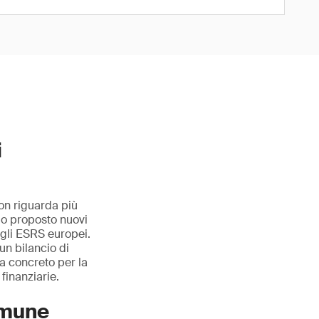
i
on riguarda più
o o proposto nuovi
egli ESRS europei.
un bilancio di
za concreto per la
finanziarie.
comune