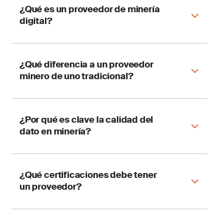
¿Qué es un proveedor de minería
digital?
Es una empresa que ofrece soluciones
¿Qué diferencia a un proveedor
tecnológicas para integrar datos, automatizar
minero de uno tradicional?
procesos y mejorar la toma de decisiones en
operaciones mineras.
El conocimiento del proceso minero,
¿Por qué es clave la calidad del
condiciones operativas extremas y
dato en minería?
cumplimiento normativo específico.
Porque las decisiones operativas y estratégicas
¿Qué certificaciones debe tener
se basan en esos datos. Un error puede
un proveedor?
generar pérdidas económicas.