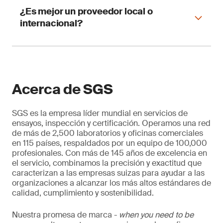
Depende de la minera, pero generalmente
¿Es mejor un proveedor local o
incluyen estándares de calidad, seguridad y
internacional?
ciberseguridad.
Depende del proyecto. Lo ideal es combinar
experiencia local con innovación global.
Acerca de SGS
SGS es la empresa líder mundial en servicios de
ensayos, inspección y certificación. Operamos una red
de más de 2,500 laboratorios y oficinas comerciales
en 115 países, respaldados por un equipo de 100,000
profesionales. Con más de 145 años de excelencia en
el servicio, combinamos la precisión y exactitud que
caracterizan a las empresas suizas para ayudar a las
organizaciones a alcanzar los más altos estándares de
calidad, cumplimiento y sostenibilidad.
Nuestra promesa de marca -
when you need to be