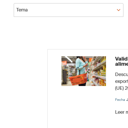
Tema
Tema
Valid
alim
Descub
expor
(UE) 
Fecha
J
Leer 