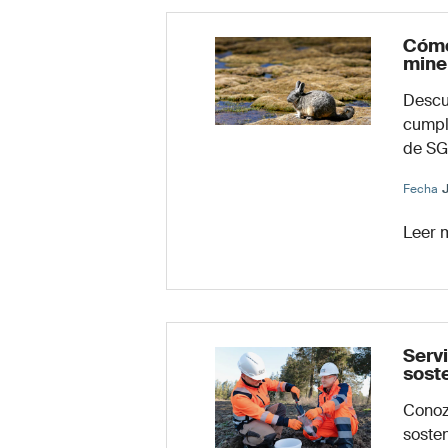
Cómo
mine
Descu
cumpli
de SG
Fecha
Leer 
Serv
sost
Conoz
soste