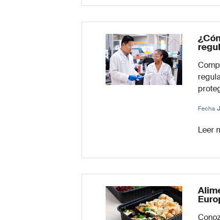
¿Cóm
regu
Compr
regul
prote
Fecha
Leer 
Alim
Euro
Conozc