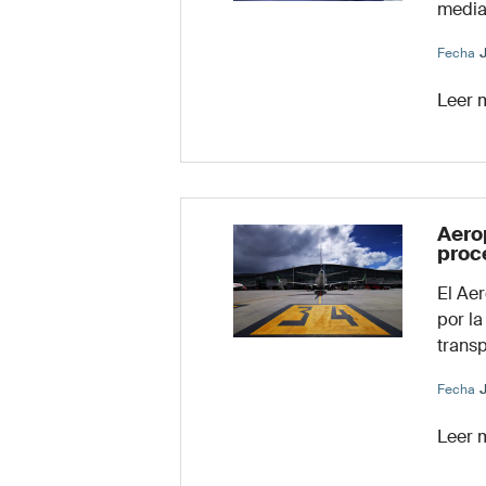
median
Fecha
J
Leer 
Aero
proc
El Ae
por la
trans
Fecha
J
Leer 