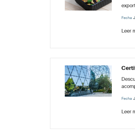
expor
Fecha
Leer 
Cert
Descu
acomp
Fecha
Leer 