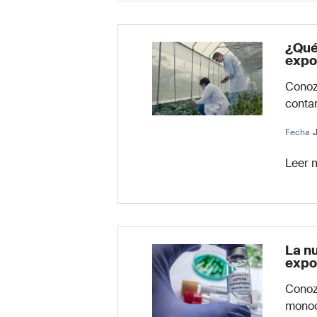
¿Qué
expo
Conoz
contam
Fecha
Leer 
La n
expo
Conoz
monoc