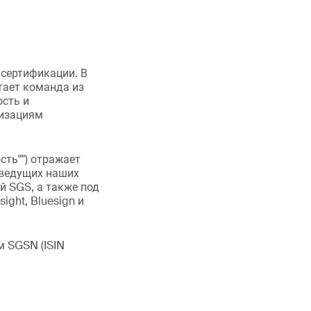
 сертификации. В
тает команда из
ость и
низациям
ость"") отражает
 ведущих наших
й SGS, а также под
ight, Bluesign и
м SGSN (ISIN