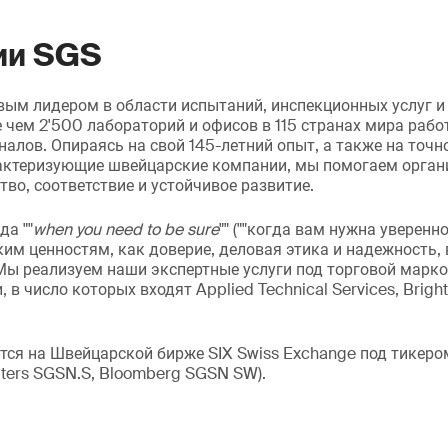
ии SGS
ым лидером в области испытаний, инспекционных услуг и
е чем 2'500 лабораторий и офисов в 115 странах мира рабо
алов. Опираясь на свой 145-летний опыт, а также на точн
рактеризующие швейцарские компании, мы помогаем орга
тво, соответствие и устойчивое развитие.
да ""
when you need to be sure
"" (""когда вам нужна уверенн
им ценностям, как доверие, деловая этика и надежность,
 Мы реализуем наши экспертные услуги под торговой марко
 число которых входят Applied Technical Services, Brights
ся на Швейцарской бирже SIX Swiss Exchange под тикеро
ters SGSN.S, Bloomberg SGSN SW).