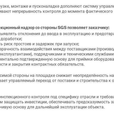
узке, монтаже и пусконаладке дополняют систему управл
чивают непрерывность контроля до момента фактического 
кционный надзор со стороны SGS позволяет заказчику:
ыявлять отклонения до ввода в эксплуатацию и предотв
 доработки;
 риск простоев и задержек при запуске;
зрачность взаимодействия между поставщиками (произво
эксплуатантами), подрядчиками и техническими службами
ентально подтвержденную основу для приёмки оборудова
сти и закрытия контрактных обязательств.
исимой стороны на площадке снижает неопределённость н
вает управляемый переход от поставки и строительства к
инспекционного контроля под специфику отрасли и требов
м защищать инвестиции, обеспечивать предсказуемость з
чивую основу для дальнейшей эксплуатации объекта.