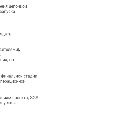
ения цепочкой
запуска
ращать
дителями),
;
ния, его
а финальной стадии
 операционной
аниям проекта, SGS
апуска и