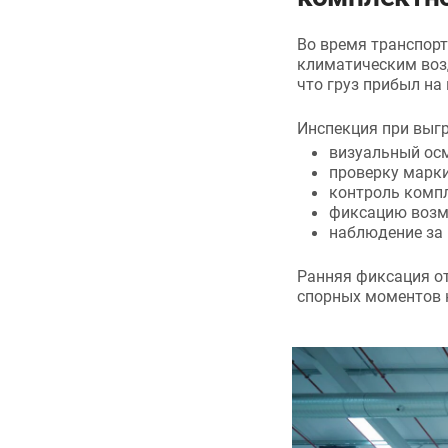
Во время транспор
климатическим воз
что груз прибыл на
Инспекция при выгр
визуальный осм
проверку марки
контроль компл
фиксацию возм
наблюдение за 
Ранняя фиксация о
спорных моментов 