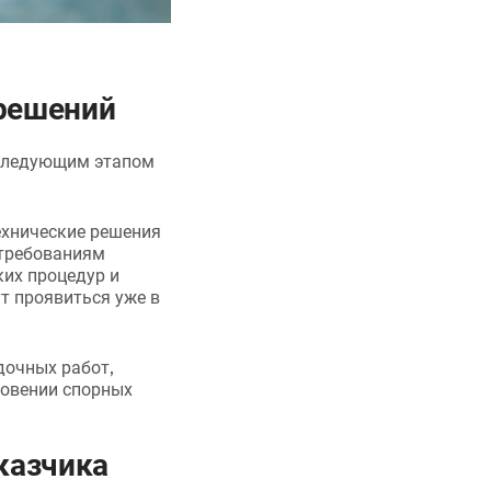
 решений
 следующим этапом
ехнические решения
 требованиям
ких процедур и
т проявиться уже в
дочных работ,
новении спорных
казчика