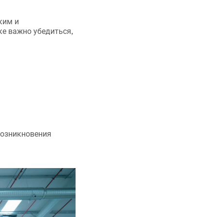
ким и
е важно убедиться,
озникновения