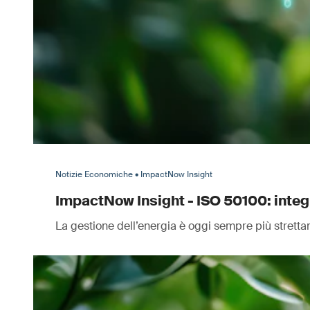
Notizie Economiche • ImpactNow Insight
ImpactNow Insight - ISO 50100: integra
La gestione dell’energia è oggi sempre più strettam