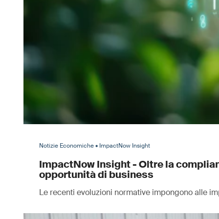
Notizie Economiche • ImpactNow Insight
ImpactNow Insight - Oltre la complianc
opportunità di business
Le recenti evoluzioni normative impongono alle impre