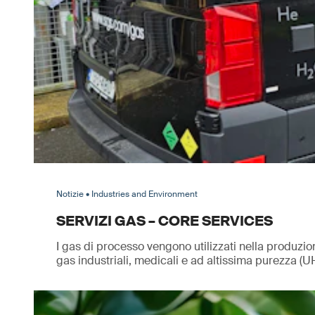
Notizie • Industries and Environment
SERVIZI GAS – CORE SERVICES
I gas di processo vengono utilizzati nella produzione
gas industriali, medicali e ad altissima purezza (U