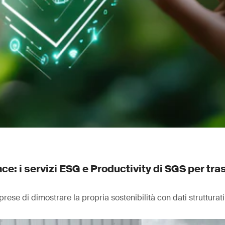
e: i servizi ESG e Productivity di SGS per tra
se di dimostrare la propria sostenibilità con dati strutturati e