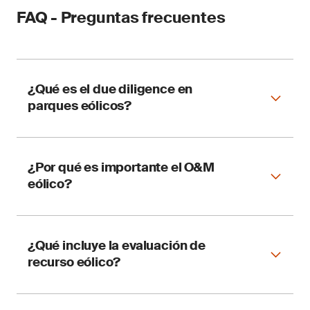
FAQ - Preguntas frecuentes
¿Qué es el due diligence en
parques eólicos?
Es una auditoría técnica que evalúa riesgos,
¿Por qué es importante el O&M
desempeño y cumplimiento antes o durante la
eólico?
operación del proyecto.
Porque impacta directamente en la
¿Qué incluye la evaluación de
disponibilidad, eficiencia y rentabilidad del
recurso eólico?
parque.