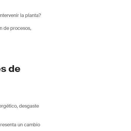
ntervenir la planta?
ón de procesos,
es de
ergético, desgaste
epresenta un cambio