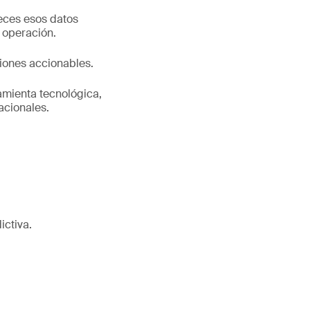
eces esos datos
a operación.
siones accionables.
amienta tecnológica,
acionales.
ictiva.