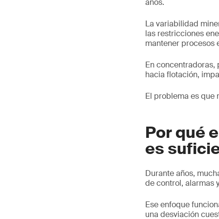
años.
La variabilidad mine
las restricciones en
mantener procesos e
En concentradoras, 
hacia flotación, imp
El problema es que 
Por qué e
es sufici
Durante años, muchas
de control, alarmas y
Ese enfoque funciona
una desviación cues