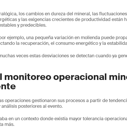
ralógica, los cambios en dureza del mineral, las fluctuacione
ergéticas y las exigencias crecientes de productividad están h
stables y predecibles.
por ejemplo, una pequeña variación en molienda puede pro
actando la recuperación, el consumo energético y la estabilid
muchas veces estas desviaciones se detectan cuando ya gen
l monitoreo operacional min
ente
 operaciones gestionaron sus procesos a partir de tendencias
 análisis posteriores al evento.
ba en un contexto donde existía mayor tolerancia operaciona
ta más.