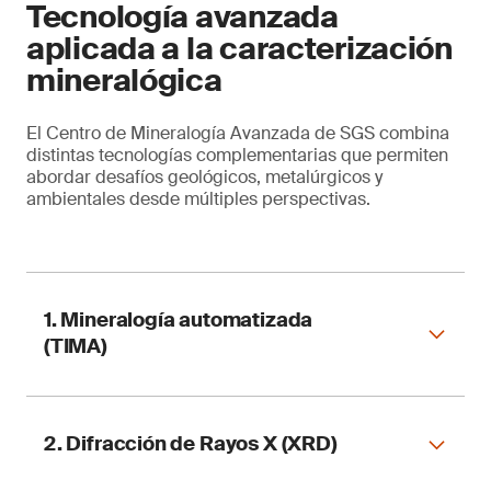
Tecnología avanzada
aplicada a la caracterización
mineralógica
El Centro de Mineralogía Avanzada de SGS combina
distintas tecnologías complementarias que permiten
abordar desafíos geológicos, metalúrgicos y
ambientales desde múltiples perspectivas.
1. Mineralogía automatizada
(TIMA)
2. Difracción de Rayos X (XRD)
Uno de los principales diferenciadores del
centro es la incorporación de tecnología TIMA