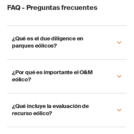
FAQ - Preguntas frecuentes
¿Qué es el due diligence en
parques eólicos?
Es una auditoría técnica que evalúa riesgos,
¿Por qué es importante el O&M
desempeño y cumplimiento antes o durante la
eólico?
operación del proyecto.
Porque impacta directamente en la
¿Qué incluye la evaluación de
disponibilidad, eficiencia y rentabilidad del
recurso eólico?
parque.