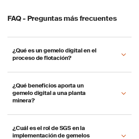
FAQ - Preguntas más frecuentes
¿Qué es un gemelo digital en el
proceso de flotación?
Es un modelo virtual del proceso de flotación
¿Qué beneficios aporta un
que simula el comportamiento del mineral bajo
gemelo digital a una planta
distintas condiciones operativas, permitiendo
minera?
optimizar la recuperación, la ley y la estabilidad
del proceso sin depender exclusivamente de
pruebas físicas.
Permite mejorar la toma de decisiones
¿Cuál es el rol de SGS en la
operativas, optimizar el balance entre
implementación de gemelos
recuperación y ley, estabilizar el proceso de