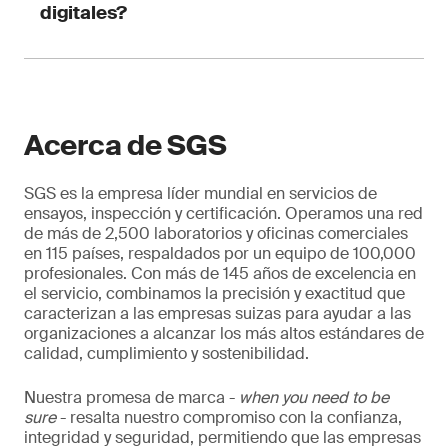
digitales?
flotación y reducir la necesidad de pruebas
físicas en planta piloto, disminuyendo el uso de
recursos como mineral, agua y reactivos.
SGS desarrolla e implementa soluciones de
gemelo digital para procesos mineros,
integrando modelamiento físico, machine
Acerca de SGS
learning y validación en plantas piloto,
asegurando que las recomendaciones del
SGS es la empresa líder mundial en servicios de
sistema sean aplicables y confiables en
ensayos, inspección y certificación. Operamos una red
operación industrial.
de más de 2,500 laboratorios y oficinas comerciales
en 115 países, respaldados por un equipo de 100,000
profesionales. Con más de 145 años de excelencia en
el servicio, combinamos la precisión y exactitud que
caracterizan a las empresas suizas para ayudar a las
organizaciones a alcanzar los más altos estándares de
calidad, cumplimiento y sostenibilidad.
Nuestra promesa de marca -
when you need to be
sure
- resalta nuestro compromiso con la confianza,
integridad y seguridad, permitiendo que las empresas