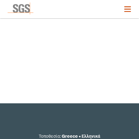
Κυρίαρχες τάσεις
Τοποθεσία
:
Greece
•
Ελληνικά