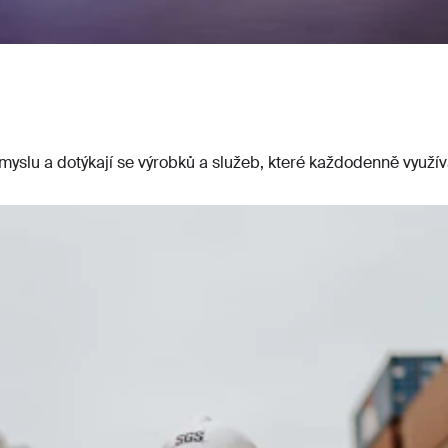
yslu a dotýkají se výrobků a služeb, které každodenně využíva