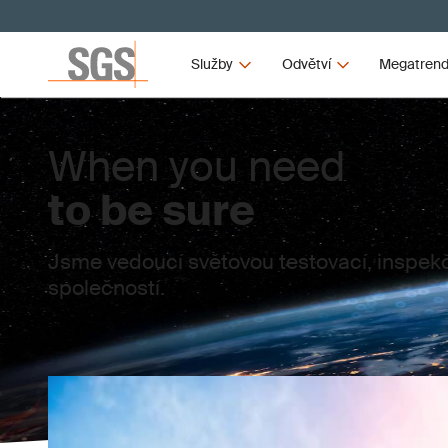
Služby
Odvětví
Megatren
When you need
to be sure
Jsme vedoucí světovou testovací, inspekčn
společností.