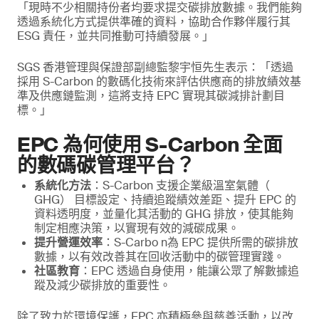
「現時不少相關持份者均要求提交碳排放數據。我們能夠
透過系統化方式提供準確的資料，協助合作夥伴履行其
ESG 責任，並共同推動可持續發展。」
SGS 香港管理與保證部副總監黎宇恒先生表示：「透過
採用 S-Carbon 的數碼化技術來評估供應商的排放績效基
準及供應鏈監測，這將支持 EPC 實現其碳減排計劃目
標。」
EPC 為何使用 S-Carbon 全面
的數碼碳管理平台？
系統化方法
：S-Carbon 支援企業級溫室氣體（
GHG） 目標設定、持續追蹤績效差距、提升 EPC 的
資料透明度，並量化其活動的 GHG 排放，使其能夠
制定相應決策，以實現有效的減碳成果。
提升營運效率
：S-Carbo n為 EPC 提供所需的碳排放
數據，以有效改善其在回收活動中的碳管理實踐。
社區教育
：EPC 透過自身使用，能讓公眾了解數據追
蹤及減少碳排放的重要性。
除了致力於環境保護，EPC 亦積極參與慈善活動，以改