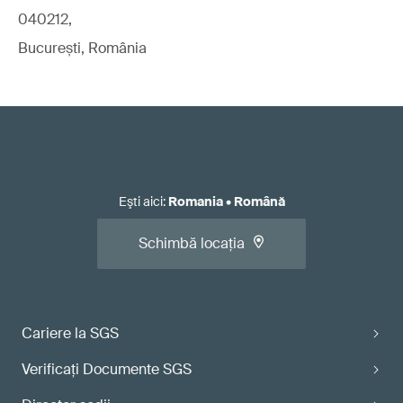
040212,
București, România
Eşti aici
:
Romania
•
Română
Schimbă locația
Cariere la SGS
Verificaţi Documente SGS