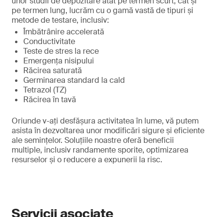
unor studii de depozitare atât pe termen scurt, cât și
pe termen lung, lucrăm cu o gamă vastă de tipuri și
metode de testare, inclusiv:
Îmbătrânire accelerată
Conductivitate
Teste de stres la rece
Emergența nisipului
Răcirea saturată
Germinarea standard la cald
Tetrazol (TZ)
Răcirea în tavă
Oriunde v-ați desfășura activitatea în lume, vă putem
asista în dezvoltarea unor modificări sigure și eficiente
ale semințelor. Soluțiile noastre oferă beneficii
multiple, inclusiv randamente sporite, optimizarea
resurselor și o reducere a expunerii la risc.
Servicii asociate