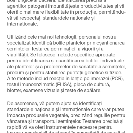
boli fungice și bacterii. Identificarea precisă a
agenților patogeni îmbunătățește productivitatea și vă
oferă o mai mare flexibilitate în producție, permițându-
vă să respectați standardele naționale și
internaționale.
Utilizând cele mai noi tehnologii, personalul nostru
specializat identifică bolile plantelor prin eșantionarea
semințelor, testarea germinației, a vigorii și a
viabilității. Se folosesc metode specifice aprobate
pentru identificarea și cuantificarea bolilor individuale
ale plantelor și a problemelor de sănătate a semințelor,
precum și pentru stabilirea purității genetice și fizice.
Alte metode includ reacția în lanț a polimerazei (PCR),
testul imunoenzimatic (ELISA), placa de cultură,
blotter, examene vizuale și teste de spălare.
De asemenea, vă putem ajuta să identificați
standardele naționale și internaționale care v-ar putea
impacta produsele vegetale, precizând regulile pentru
vânzarea și transportul semințelor. Testarea precisă și
rapidă vă va oferi instrumentele necesare pentru