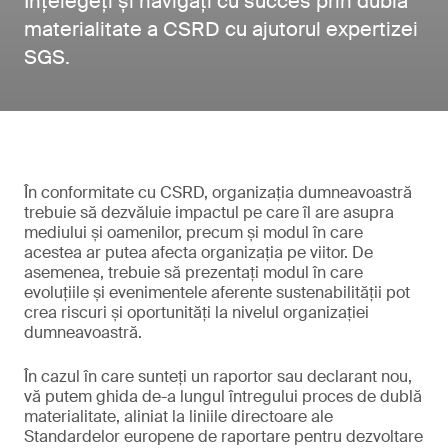
Înțelegeți și navigați cu succes prin dubla
materialitate a CSRD cu ajutorul expertizei
SGS.
În conformitate cu CSRD, organizația dumneavoastră
trebuie să dezvăluie impactul pe care îl are asupra
mediului și oamenilor, precum și modul în care
acestea ar putea afecta organizația pe viitor. De
asemenea, trebuie să prezentați modul în care
evoluțiile și evenimentele aferente sustenabilității pot
crea riscuri și oportunități la nivelul organizației
dumneavoastră.
În cazul în care sunteți un raportor sau declarant nou,
vă putem ghida de-a lungul întregului proces de dublă
materialitate, aliniat la liniile directoare ale
Standardelor europene de raportare pentru dezvoltare