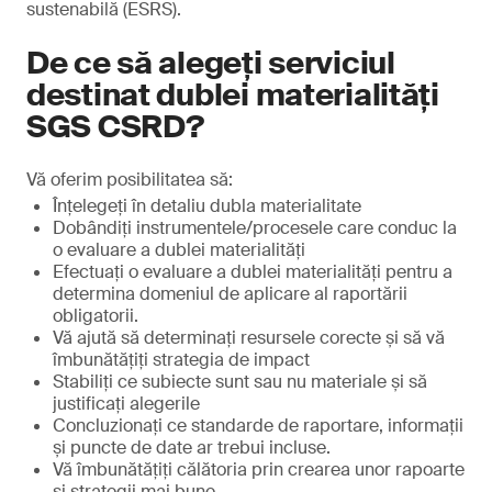
sustenabilă (ESRS).
De ce să alegeți serviciul
destinat dublei materialități
SGS CSRD?
Vă oferim posibilitatea să:
Înțelegeți în detaliu dubla materialitate
Dobândiți instrumentele/procesele care conduc la
o evaluare a dublei materialități
Efectuați o evaluare a dublei materialități pentru a
determina domeniul de aplicare al raportării
obligatorii.
Vă ajută să determinați resursele corecte și să vă
îmbunătățiți strategia de impact
Stabiliți ce subiecte sunt sau nu materiale și să
justificați alegerile
Concluzionați ce standarde de raportare, informații
și puncte de date ar trebui incluse.
Vă îmbunătățiți călătoria prin crearea unor rapoarte
și strategii mai bune