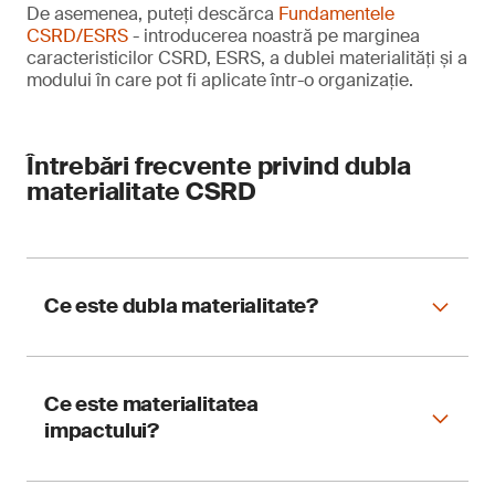
De asemenea, puteți descărca
Fundamentele
CSRD/ESRS
- introducerea noastră pe marginea
caracteristicilor CSRD, ESRS, a dublei materialități și a
modului în care pot fi aplicate într-o organizație.
Întrebări frecvente privind dubla
materialitate CSRD
Ce este dubla materialitate?
Ce este materialitatea
Dubla materialitate se concentrează pe două
impactului?
domenii principale și este fundamentală pentru
respectarea CSRD:
Impactul organizației dumneavoastră asupra