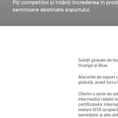
Fiți competitivi și întăriți încrederea în p
semincere destinate exportului.
Soluții globale de te
Orange și Blue.
Afacerile de export d
globală, acest lucru
Oferim o serie de sol
intermediul rețelei n
certificatelor interna
testare ISTA acoperă 
semințelor și alte de