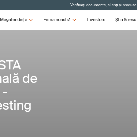
Verificați documente, clienți și produse
Megatendințe
Firma noastră
Investors
Știri & res
ISTA
nală de
 -
esting