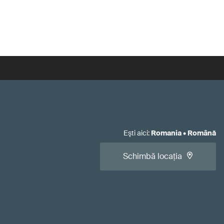
Eşti aici
:
Romania
•
Română
Schimbă locația