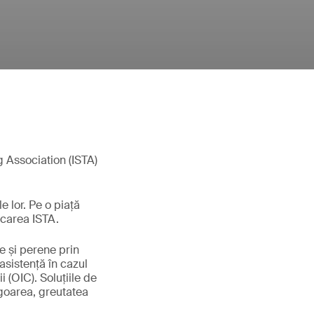
g Association (ISTA)
e lor. Pe o piață
icarea ISTA.
le și perene prin
asistență în cazul
i (OIC). Soluțiile de
igoarea, greutatea