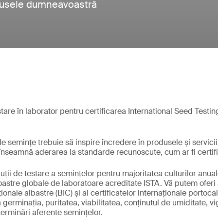
rodusele dumneavoastră
stare în laborator pentru certificarea International Seed Testin
e semințe trebuie să inspire încredere în produsele și serviciil
 înseamnă aderarea la standarde recunoscute, cum ar fi certif
uții de testare a semințelor pentru majoritatea culturilor anua
oastre globale de laboratoare acreditate ISTA. Vă putem oferi 
ționale albastre (BIC) și al certificatelor internaționale portocali
germinația, puritatea, viabilitatea, conținutul de umiditate, v
terminări aferente semințelor.