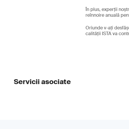
În plus, experții noșt
reînnoire anuală pen
Oriunde v-ați desfășu
calității ISTA va con
Servicii asociate