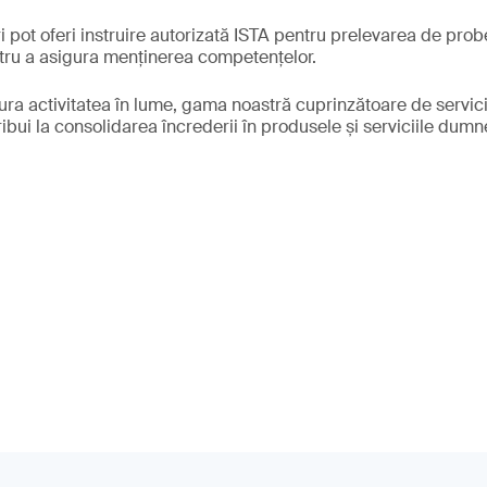
ri pot oferi instruire autorizată ISTA pentru prelevarea de probe
tru a asigura menținerea competențelor.
ra activitatea în lume, gama noastră cuprinzătoare de servicii
tribui la consolidarea încrederii în produsele și serviciile dum