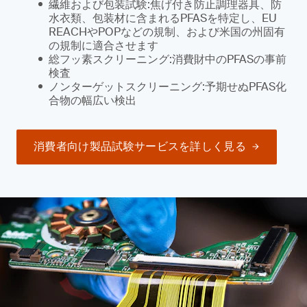
繊維および包装試験:焦げ付き防止調理器具、防
水衣類、包装材に含まれるPFASを特定し、EU
REACHやPOPなどの規制、および米国の州固有
の規制に適合させます
総フッ素スクリーニング:消費財中のPFASの事前
検査
ノンターゲットスクリーニング:予期せぬPFAS化
合物の幅広い検出
消費者向け製品試験サービスを詳しく見る