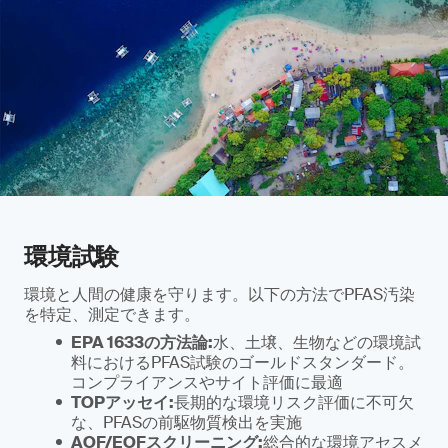
環境試験
環境と人間の健康を守ります。以下の方法でPFAS汚染
を特定、測定できます。
EPA 1633の方法論:
水、土壌、生物などの環境試
料におけるPFAS試験のゴールドスタンダード。
コンプライアンスやサイト評価に最適
TOPアッセイ:
長期的な環境リスク評価に不可欠
な、PFASの前駆物質検出を実施
AOF/EOFスクリーニング:
総合的な環境アセスメ