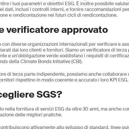
tire i tuoi parametri e obiettivi ESG. È inoltre possibile valutar
i dati, inclusi i controlli interni, e fornire raccomandazioni pe
one e rendicontazione nei futuri cicli di rendicontazione.
 verificatore approvato
con diverse organizzazioni internazionali per verificare e ass
iarati dai loro clienti e fornitori. Siamo un verificatore di ter
nte e un'obbligazione verde soddisfano i requisiti di certificaz
ds della Climate Bonds Initiative (CBI).
atore di terza parte indipendente, possiamo anche collaborare 
 fornitori rispettino in modo coerente e accurato i loro KPI ESG.
cegliere SGS?
lo nella fornitura di servizi ESG da oltre 30 anni, ma anche 
azione delle migliori pratiche.
contribuiscono attivamente allo sviluppo di standard, linee gu