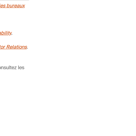
des bureaux
bility
.
tor Relations
.
nsultez les