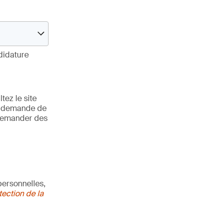
didature
tez le site
e demande de
 (Demander des
ersonnelles,
ection de la