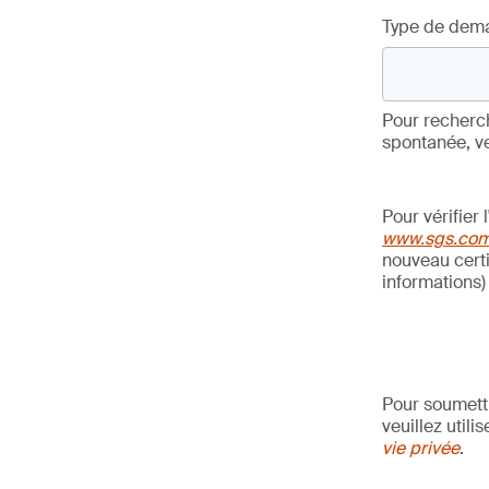
Type de dem
Pour recherc
spontanée, ve
Pour vérifier
www.sgs.com/
nouveau certi
informations)
Pour soumett
veuillez utili
vie privée
.