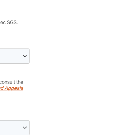
avec SGS.
consult the
nd Appeals